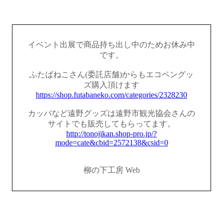
イベント出展で商品持ち出し中のためお休み中
です。
ふたばねこさん(委託店舗)からもエコペングッ
ズ購入頂けます
https://shop.futabaneko.com/categories/2328230
カッパなど遠野グッズは遠野市観光協会さんの
サイトでも販売してもらってます。
http://tonojikan.shop-pro.jp/?
mode=cate&cbid=2572138&csid=0
柳の下工房 Web