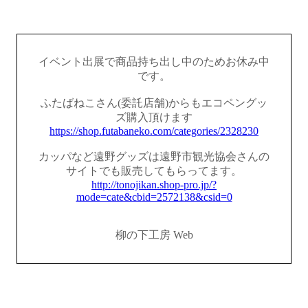
イベント出展で商品持ち出し中のためお休み中
です。
ふたばねこさん(委託店舗)からもエコペングッ
ズ購入頂けます
https://shop.futabaneko.com/categories/2328230
カッパなど遠野グッズは遠野市観光協会さんの
サイトでも販売してもらってます。
http://tonojikan.shop-pro.jp/?
mode=cate&cbid=2572138&csid=0
柳の下工房 Web